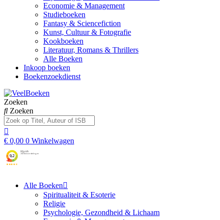
Economie & Management
Studieboeken
Fantasy & Sciencefiction
Kunst, Cultuur & Fotografie
Kookboeken
Literatuur, Romans & Thrillers
Alle Boeken
Inkoop boeken
Boekenzoekdienst
Zoeken
Zoeken
€
0,00
0
Winkelwagen
Alle Boeken
Spiritualiteit & Esoterie
Religie
Psychologie, Gezondheid & Lichaam