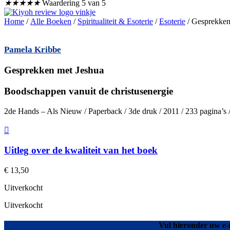
★
★
★
★
★
Waardering 5 van 5
Home
/
Alle Boeken
/
Spiritualiteit & Esoterie
/
Esoterie
/ Gesprekken
Pamela Kribbe
Gesprekken met Jeshua
Boodschappen vanuit de christusenergie
2de Hands – Als Nieuw / Paperback / 3de druk / 2011 / 233 pagina’s
Uitleg over de kwaliteit van het boek
€
13,50
Uitverkocht
Uitverkocht
Vul hieronder uw e-