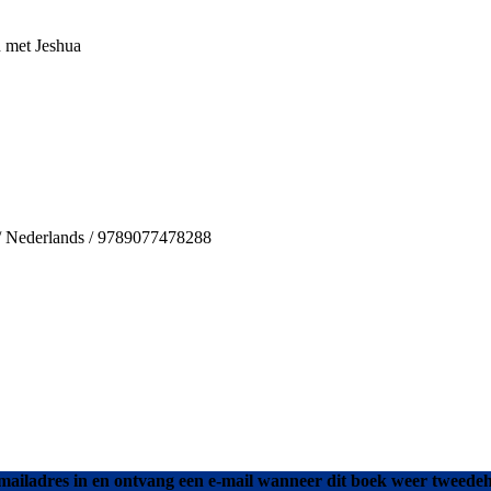
 met Jeshua
 / Nederlands / 9789077478288
mailadres in en ontvang een e-mail wanneer dit boek weer tweedeh