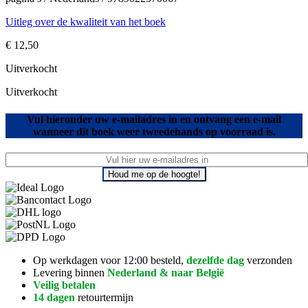
Uitleg over de kwaliteit van het boek
€
12,50
Uitverkocht
Uitverkocht
Vul hieronder uw e-mailadres in en ontvang een e-mail
wanneer dit boek weer tweedehands op voorraad is.
Houd me op de hoogte!
Op werkdagen voor 12:00 besteld,
dezelfde dag
verzonden
Levering binnen
Nederland & naar België
Veilig betalen
14 dagen
retourtermijn