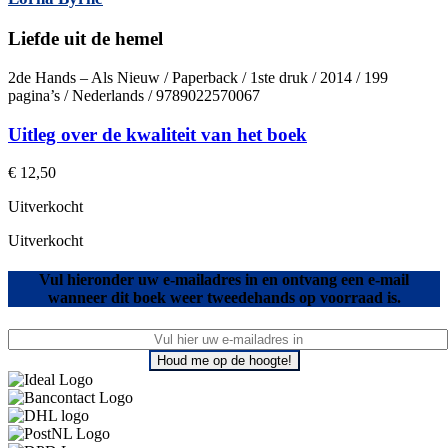
Liefde uit de hemel
2de Hands – Als Nieuw / Paperback / 1ste druk / 2014 / 199
pagina’s / Nederlands / 9789022570067
Uitleg over de kwaliteit van het boek
€
12,50
Uitverkocht
Uitverkocht
Vul hieronder uw e-mailadres in en ontvang een e-mail
wanneer dit boek weer tweedehands op voorraad is.
Houd me op de hoogte!