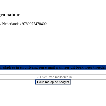
gen natuur
s / Nederlands / 9789077478400
mailadres in en ontvang een e-mail wanneer dit boek weer tweedeh
Houd me op de hoogte!