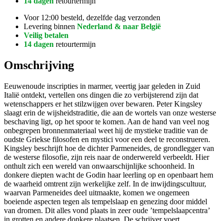
14 dagen
retourtermijn
Voor 12:00 besteld, dezelfde dag verzonden
Levering binnen
Nederland & naar België
Veilig betalen
14 dagen
retourtermijn
Omschrijving
Eeuwenoude inscripties in marmer, veertig jaar geleden in Zuid
Italië ontdekt, vertellen ons dingen die zo verbijsterend zijn dat
wetenschappers er het stilzwijgen over bewaren. Peter Kingsley
slaagt erin de wijsheidstraditie, die aan de wortels van onze westerse
beschaving ligt, op het spoor te komen. Aan de hand van veel nog
onbegrepen bronnenmateriaal weet hij de mystieke traditie van de
oudste Griekse filosofen en mystici voor een deel te reconstrueren.
Kingsley beschrijft hoe de dichter Parmeneides, de grondlegger van
de westerse filosofie, zijn reis naar de onderwereld verbeeldt. Hier
onthult zich een wereld van onwaarschijnlijke schoonheid. In
donkere diepten wacht de Godin haar leerling op en openbaart hem
de waarheid omtrent zijn werkelijke zelf. In de inwijdingscultuur,
waarvan Parmeneides deel uitmaakte, komen we ongemeen
boeiende aspecten tegen als tempelslaap en genezing door middel
van dromen. Dit alles vond plaats in zeer oude ’tempelslaapcentra’
in grotten en andere donkere plaatsen. De schrijver voert