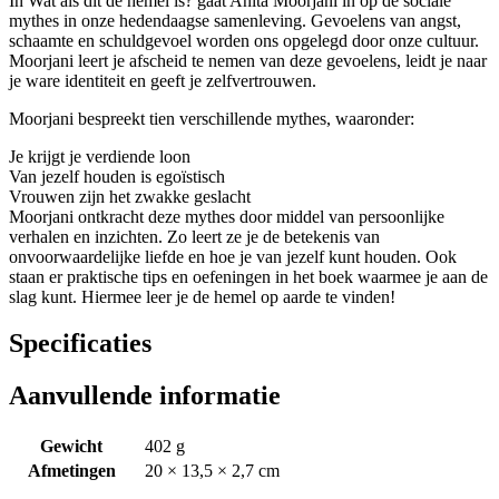
In Wat als dit de hemel is? gaat Anita Moorjani in op de sociale
mythes in onze hedendaagse samenleving. Gevoelens van angst,
schaamte en schuldgevoel worden ons opgelegd door onze cultuur.
Moorjani leert je afscheid te nemen van deze gevoelens, leidt je naar
je ware identiteit en geeft je zelfvertrouwen.
Moorjani bespreekt tien verschillende mythes, waaronder:
Je krijgt je verdiende loon
Van jezelf houden is egoïstisch
Vrouwen zijn het zwakke geslacht
Moorjani ontkracht deze mythes door middel van persoonlijke
verhalen en inzichten. Zo leert ze je de betekenis van
onvoorwaardelijke liefde en hoe je van jezelf kunt houden. Ook
staan er praktische tips en oefeningen in het boek waarmee je aan de
slag kunt. Hiermee leer je de hemel op aarde te vinden!
Specificaties
Aanvullende informatie
Gewicht
402 g
Afmetingen
20 × 13,5 × 2,7 cm