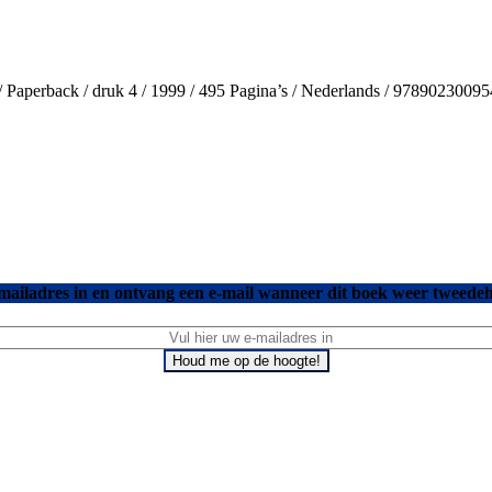
 Paperback / druk 4 / 1999 / 495 Pagina’s / Nederlands / 9789023009
mailadres in en ontvang een e-mail wanneer dit boek weer tweedeh
Houd me op de hoogte!