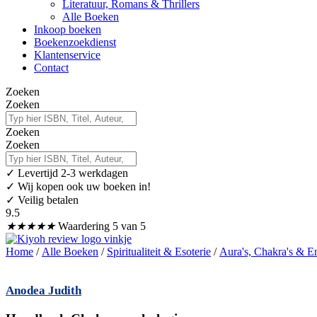
Literatuur, Romans & Thrillers
Alle Boeken
Inkoop boeken
Boekenzoekdienst
Klantenservice
Contact
Zoeken
Zoeken
Zoeken
Zoeken
✓
Levertijd 2-3 werkdagen
✓ Wij kopen ook uw boeken in!
✓ Veilig betalen
9.5
★
★
★
★
★
Waardering 5 van 5
Home
/
Alle Boeken
/
Spiritualiteit & Esoterie
/
Aura's, Chakra's & E
Anodea Judith