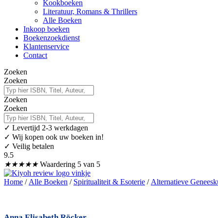
Kookboeken
Literatuur, Romans & Thrillers
Alle Boeken
Inkoop boeken
Boekenzoekdienst
Klantenservice
Contact
Zoeken
Zoeken
Zoeken
Zoeken
✓
Levertijd 2-3 werkdagen
✓ Wij kopen ook uw boeken in!
✓ Veilig betalen
9.5
★
★
★
★
★
Waardering 5 van 5
Home
/
Alle Boeken
/
Spiritualiteit & Esoterie
/
Alternatieve Genees
Anna Elisabeth Röcker