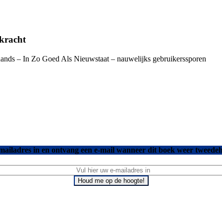
skracht
hands – In Zo Goed Als Nieuwstaat – nauwelijks gebruikerssporen
mailadres in en ontvang een e-mail wanneer dit boek weer tweedeh
Houd me op de hoogte!