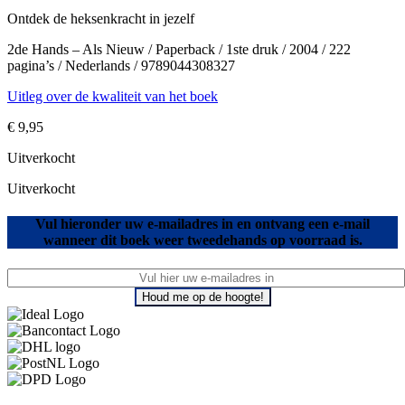
Ontdek de heksenkracht in jezelf
2de Hands – Als Nieuw / Paperback / 1ste druk / 2004 / 222
pagina’s / Nederlands / 9789044308327
Uitleg over de kwaliteit van het boek
€
9,95
Uitverkocht
Uitverkocht
Vul hieronder uw e-mailadres in en ontvang een e-mail
wanneer dit boek weer tweedehands op voorraad is.
Houd me op de hoogte!