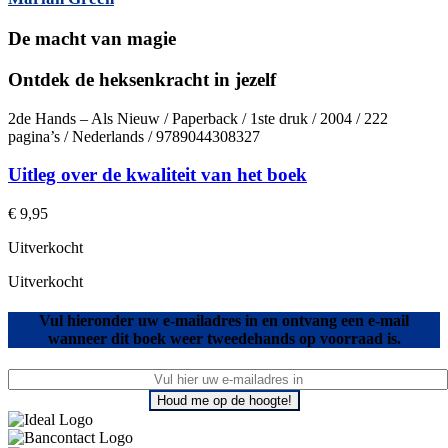
De macht van magie
Ontdek de heksenkracht in jezelf
2de Hands – Als Nieuw / Paperback / 1ste druk / 2004 / 222
pagina’s / Nederlands / 9789044308327
Uitleg over de kwaliteit van het boek
€
9,95
Uitverkocht
Uitverkocht
Vul hieronder uw e-mailadres in en ontvang een e-mail
wanneer dit boek weer tweedehands op voorraad is.
Houd me op de hoogte!