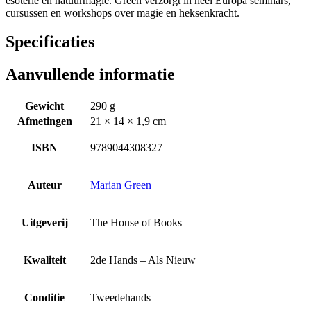
esoterie en natuurmagie. Green verzorgt in heel Europa seminars,
cursussen en workshops over magie en heksenkracht.
Specificaties
Aanvullende informatie
Gewicht
290 g
Afmetingen
21 × 14 × 1,9 cm
ISBN
9789044308327
Auteur
Marian Green
Uitgeverij
The House of Books
Kwaliteit
2de Hands – Als Nieuw
Conditie
Tweedehands