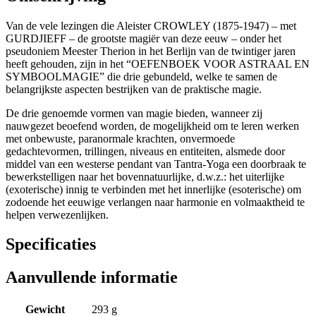
Van de vele lezingen die Aleister CROWLEY (1875-1947) – met
GURDJIEFF – de grootste magiër van deze eeuw – onder het
pseudoniem Meester Therion in het Berlijn van de twintiger jaren
heeft gehouden, zijn in het “OEFENBOEK VOOR ASTRAAL EN
SYMBOOLMAGIE” die drie gebundeld, welke te samen de
belangrijkste aspecten bestrijken van de praktische magie.
De drie genoemde vormen van magie bieden, wanneer zij
nauwgezet beoefend worden, de mogelijkheid om te leren werken
met onbewuste, paranormale krachten, onvermoede
gedachtevormen, trillingen, niveaus en entiteiten, alsmede door
middel van een westerse pendant van Tantra-Yoga een doorbraak te
bewerkstelligen naar het bovennatuurlijke, d.w.z.: het uiterlijke
(exoterische) innig te verbinden met het innerlijke (esoterische) om
zodoende het eeuwige verlangen naar harmonie en volmaaktheid te
helpen verwezenlijken.
Specificaties
Aanvullende informatie
Gewicht
293 g