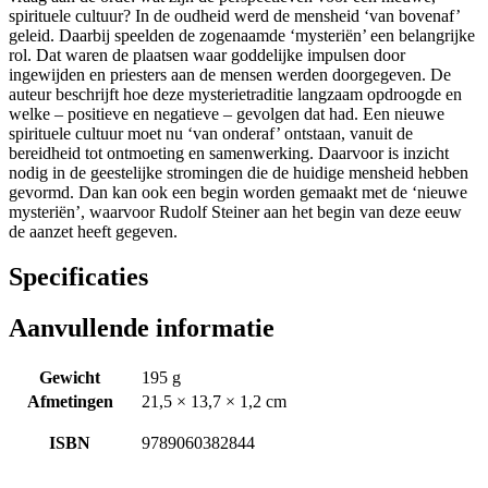
spirituele cultuur? In de oudheid werd de mensheid ‘van bovenaf’
geleid. Daarbij speelden de zogenaamde ‘mysteriën’ een belangrijke
rol. Dat waren de plaatsen waar goddelijke impulsen door
ingewijden en priesters aan de mensen werden doorgegeven. De
auteur beschrijft hoe deze mysterietraditie langzaam opdroogde en
welke – positieve en negatieve – gevolgen dat had. Een nieuwe
spirituele cultuur moet nu ‘van onderaf’ ontstaan, vanuit de
bereidheid tot ontmoeting en samenwerking. Daarvoor is inzicht
nodig in de geestelijke stromingen die de huidige mensheid hebben
gevormd. Dan kan ook een begin worden gemaakt met de ‘nieuwe
mysteriën’, waarvoor Rudolf Steiner aan het begin van deze eeuw
de aanzet heeft gegeven.
Specificaties
Aanvullende informatie
Gewicht
195 g
Afmetingen
21,5 × 13,7 × 1,2 cm
ISBN
9789060382844