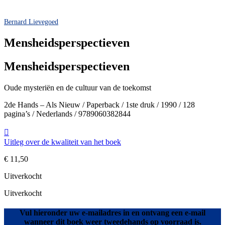
Bernard Lievegoed
Mensheidsperspectieven
Mensheidsperspectieven
Oude mysteriën en de cultuur van de toekomst
2de Hands – Als Nieuw / Paperback / 1ste druk / 1990 / 128
pagina’s / Nederlands / 9789060382844
Uitleg over de kwaliteit van het boek
€
11,50
Uitverkocht
Uitverkocht
Vul hieronder uw e-mailadres in en ontvang een e-mail
wanneer dit boek weer tweedehands op voorraad is.