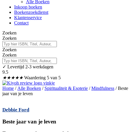
Alle Boeken
Inkoop boeken
Boekenzoekdienst
Klantenservice
Contact
Zoeken
Zoeken
Zoeken
Zoeken
✓
Levertijd 2-3 werkdagen
✓
9.5
★
★
★
★
★
Waardering 5 van 5
Home
/
Alle Boeken
/
Spiritualiteit & Esoterie
/
Mindfulness
/ Beste
jaar van je leven
Debbie Ford
Beste jaar van je leven