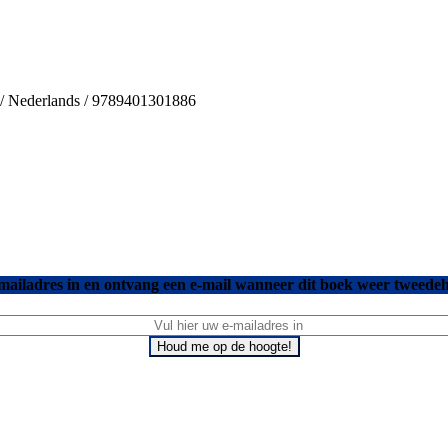
s / Nederlands / 9789401301886
mailadres in en ontvang een e-mail wanneer dit boek weer tweedeh
Houd me op de hoogte!