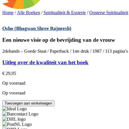
Home
/
Alle Boeken
/
Spiritualiteit & Esoterie
/
Oosterse Spiritualiteit
Osho (Bhagwan Shree Rajneesh)
Een nieuwe visie op de bevrijding van de vrouw
2dehands – Goede Staat / Paperback / 1ste druk / 1987 / 113 pagina’
Uitleg over de kwaliteit van het boek
€
29,95
Op voorraad
Op voorraad
Een
Toevoegen aan winkelwagen
nieuwe
visie
op
de
bevrijding