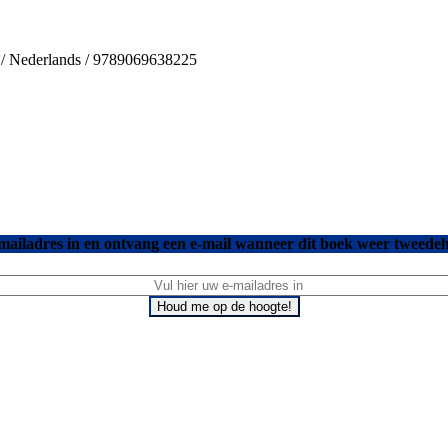
s / Nederlands / 9789069638225
mailadres in en ontvang een e-mail wanneer dit boek weer tweedeh
Houd me op de hoogte!