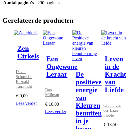
Aantal pagina's
290 pagina's
Gerelateerde producten
Zen
Cirkels
Een
Leven
Ongewone
in de
David
Leraar
De
Kracht
Schneider
,
positieve
van
Kazuaki
Tanahashi
energie
Liefde
Dan
Millman
€
9,00
van
Lees verder
Kleuren
€
10,00
Grethe van
der Laan-
Lees verder
benutten
Fioole
in je
€
13,50
leven