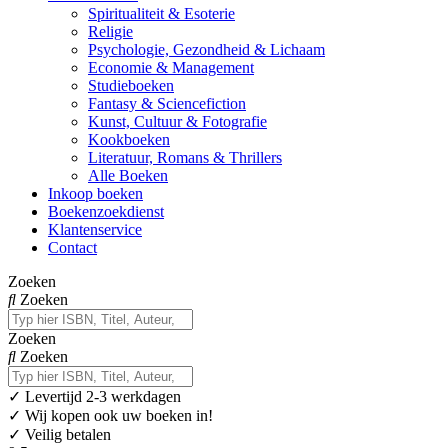
Spiritualiteit & Esoterie
Religie
Psychologie, Gezondheid & Lichaam
Economie & Management
Studieboeken
Fantasy & Sciencefiction
Kunst, Cultuur & Fotografie
Kookboeken
Literatuur, Romans & Thrillers
Alle Boeken
Inkoop boeken
Boekenzoekdienst
Klantenservice
Contact
Zoeken
Zoeken
Zoeken
Zoeken
✓
Levertijd 2-3 werkdagen
✓ Wij kopen ook uw boeken in!
✓ Veilig betalen