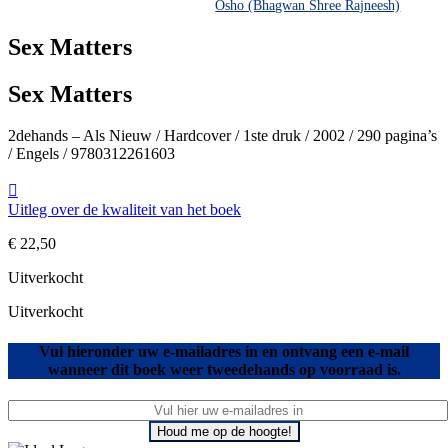
Osho (Bhagwan Shree Rajneesh)
Sex Matters
Sex Matters
2dehands – Als Nieuw / Hardcover / 1ste druk / 2002 / 290 pagina’s
/ Engels / 9780312261603
Uitleg over de kwaliteit van het boek
€
22,50
Uitverkocht
Uitverkocht
Vul hieronder uw e-mailadres in en ontvang een e-mail
wanneer dit boek weer tweedehands op voorraad is.
Houd me op de hoogte!