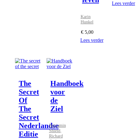
Lees verder
Karin
Hunkel
€
5,00
Lees verder
The
Handboek
Secret
voor
Of
de
The
Ziel
Secret
Nederlandse
Benjamin
Shield
,
Editie
Richard