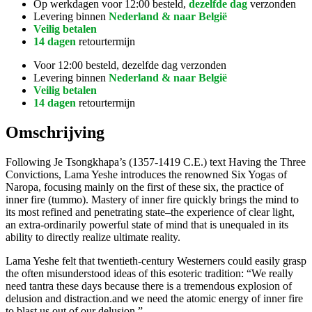
Op werkdagen voor 12:00 besteld,
dezelfde dag
verzonden
Levering binnen
Nederland & naar België
Veilig betalen
14 dagen
retourtermijn
Voor 12:00 besteld, dezelfde dag verzonden
Levering binnen
Nederland & naar België
Veilig betalen
14 dagen
retourtermijn
Omschrijving
Following Je Tsongkhapa’s (1357-1419 C.E.) text Having the Three
Convictions, Lama Yeshe introduces the renowned Six Yogas of
Naropa, focusing mainly on the first of these six, the practice of
inner fire (tummo). Mastery of inner fire quickly brings the mind to
its most refined and penetrating state–the experience of clear light,
an extra-ordinarily powerful state of mind that is unequaled in its
ability to directly realize ultimate reality.
Lama Yeshe felt that twentieth-century Westerners could easily grasp
the often misunderstood ideas of this esoteric tradition: “We really
need tantra these days because there is a tremendous explosion of
delusion and distraction.and we need the atomic energy of inner fire
to blast us out of our delusion.”