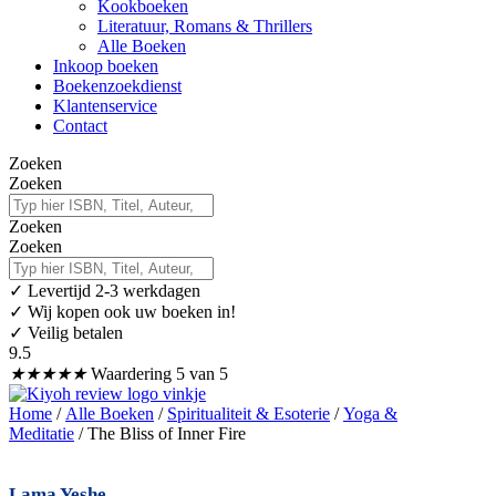
Kookboeken
Literatuur, Romans & Thrillers
Alle Boeken
Inkoop boeken
Boekenzoekdienst
Klantenservice
Contact
Zoeken
Zoeken
Zoeken
Zoeken
✓
Levertijd 2-3 werkdagen
✓ Wij kopen ook uw boeken in!
✓ Veilig betalen
9.5
★
★
★
★
★
Waardering 5 van 5
Home
/
Alle Boeken
/
Spiritualiteit & Esoterie
/
Yoga &
Meditatie
/ The Bliss of Inner Fire
Lama Yeshe