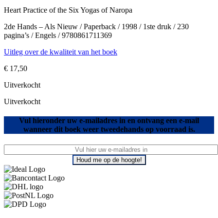
Heart Practice of the Six Yogas of Naropa
2de Hands – Als Nieuw / Paperback / 1998 / 1ste druk / 230
pagina’s / Engels / 9780861711369
Uitleg over de kwaliteit van het boek
€
17,50
Uitverkocht
Uitverkocht
Vul hieronder uw e-mailadres in en ontvang een e-mail
wanneer dit boek weer tweedehands op voorraad is.
Houd me op de hoogte!