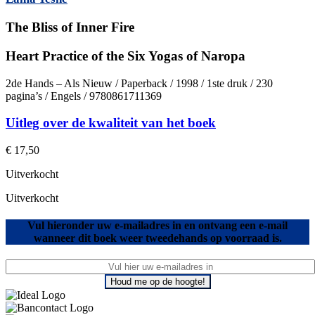
The Bliss of Inner Fire
Heart Practice of the Six Yogas of Naropa
2de Hands – Als Nieuw / Paperback / 1998 / 1ste druk / 230
pagina’s / Engels / 9780861711369
Uitleg over de kwaliteit van het boek
€
17,50
Uitverkocht
Uitverkocht
Vul hieronder uw e-mailadres in en ontvang een e-mail
wanneer dit boek weer tweedehands op voorraad is.
Houd me op de hoogte!