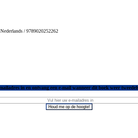
 / Nederlands / 9789020252262
mailadres in en ontvang een e-mail wanneer dit boek weer tweedeh
Houd me op de hoogte!