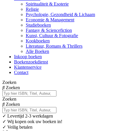
Spiritualiteit & Esoterie
Religie
Psychologie, Gezondheid & Lichaam
Economie & Management
Studieboeken
Fantasy & Sciencefiction
Kunst, Cultuur & Fotografie
Kookboeken
Literatuur, Romans & Thrillers
Alle Boeken
Inkoop boeken
Boekenzoekdienst
Klantenservice
Contact
Zoeken
Zoeken
Zoeken
Zoeken
✓
Levertijd 2-3 werkdagen
✓ Wij kopen ook uw boeken in!
✓ Veilig betalen