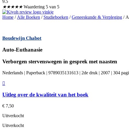
9.5
★
★
★
★
★
Waardering 5 van 5
Home
/
Alle Boeken
/
Studieboeken
/
Geneeskunde & Verpleging
/ A
Boudewijn Chabot
Auto-Euthanasie
Verborgen stervenswegen in gesprek met naasten
Nederlands | Paperback | 9789035131613 | 2de druk | 2007 | 304 pag
Uitleg over de kwaliteit van het boek
€
7,50
Uitverkocht
Uitverkocht