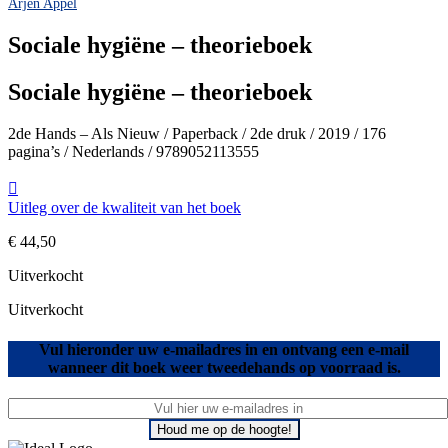
Arjen Appel
Sociale hygiëne – theorieboek
Sociale hygiëne – theorieboek
2de Hands – Als Nieuw / Paperback / 2de druk / 2019 / 176
pagina’s / Nederlands / 9789052113555
Uitleg over de kwaliteit van het boek
€
44,50
Uitverkocht
Uitverkocht
Vul hieronder uw e-mailadres in en ontvang een e-mail
wanneer dit boek weer tweedehands op voorraad is.
Houd me op de hoogte!