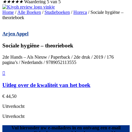
★
★
★
★
★
Waardering 5 van 5
Home
/
Alle Boeken
/
Studieboeken
/
Horeca
/ Sociale hygiëne –
theorieboek
Arjen Appel
Sociale hygiëne – theorieboek
2de Hands – Als Nieuw / Paperback / 2de druk / 2019 / 176
pagina’s / Nederlands / 9789052113555
Uitleg over de kwaliteit van het boek
€
44,50
Uitverkocht
Uitverkocht
Vul hieronder uw e-mailadres in en ontvang een e-mail