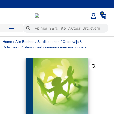
✓
Voor 12:00 besteld, dezelfde dag verzonden
0
Home
/
Alle Boeken
/
Studieboeken
/
Onderwijs &
Didactiek
/ Professioneel communiceren met ouders