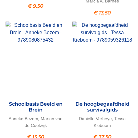
Marcia A. Barnes
€
9,50
€
13,50
Schoolbasis Beeld en
De hoogbegaafdheid
Brein
survivalgids
,
,
Anneke Bezem
Marion van
Danielle Verheye
Tessa
de Coolwijk
Kieboom
€
13,50
€
37,50