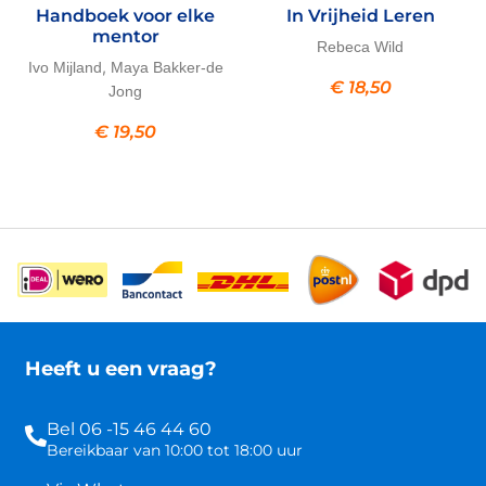
Handboek voor elke
In Vrijheid Leren
mentor
Rebeca Wild
,
Ivo Mijland
Maya Bakker-de
€
18,50
Jong
€
19,50
Heeft u een vraag?
Bel 06 -15 46 44 60
Bereikbaar van 10:00 tot 18:00 uur