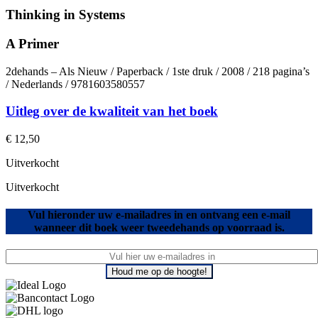
Thinking in Systems
A Primer
2dehands – Als Nieuw / Paperback / 1ste druk / 2008 / 218 pagina’s
/ Nederlands / 9781603580557
Uitleg over de kwaliteit van het boek
€
12,50
Uitverkocht
Uitverkocht
Vul hieronder uw e-mailadres in en ontvang een e-mail
wanneer dit boek weer tweedehands op voorraad is.
Houd me op de hoogte!