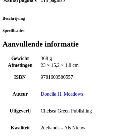
Aantal pagina's
218 pagina's
Beschrijving
Specificaties
Aanvullende informatie
Gewicht
368 g
Afmetingen
23 × 15,2 × 1,8 cm
ISBN
9781603580557
Auteur
Donella H. Meadows
Uitgeverij
Chelsea Green Publishing
Kwaliteit
2dehands – Als Nieuw