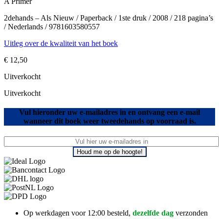
A Primer
2dehands – Als Nieuw / Paperback / 1ste druk / 2008 / 218 pagina’s
/ Nederlands / 9781603580557
Uitleg over de kwaliteit van het boek
€
12,50
Uitverkocht
Uitverkocht
Vul hieronder uw e-mailadres in en ontvang een e-mail
wanneer dit boek weer tweedehands op voorraad is.
Houd me op de hoogte!
Op werkdagen voor 12:00 besteld,
dezelfde dag
verzonden