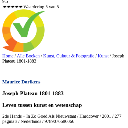
9.5
★
★
★
★
★
Waardering 5 van 5
Home
/
Alle Boeken
/
Kunst, Cultuur & Fotografie
/
Kunst
/ Joseph
Plateau 1801-1883
Maurice Dorikens
Joseph Plateau 1801-1883
Leven tussen kunst en wetenschap
2de Hands – In Zo Goed Als Nieuwstaat / Hardcover / 2001 / 277
pagina’s / Nederlands / 9789076686066