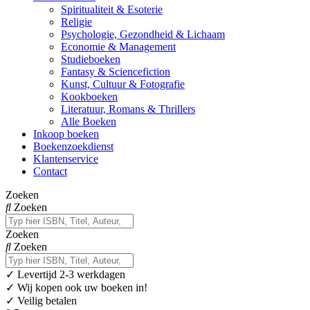
Spiritualiteit & Esoterie
Religie
Psychologie, Gezondheid & Lichaam
Economie & Management
Studieboeken
Fantasy & Sciencefiction
Kunst, Cultuur & Fotografie
Kookboeken
Literatuur, Romans & Thrillers
Alle Boeken
Inkoop boeken
Boekenzoekdienst
Klantenservice
Contact
Zoeken
Zoeken
Zoeken
Zoeken
✓
Levertijd 2-3 werkdagen
✓ Wij kopen ook uw boeken in!
✓ Veilig betalen