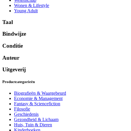
Wetenschap
Wonen & Lifestyle
Young Adult
Taal
Bindwijze
Conditie
Auteur
Uitgeverij
Productcategorieën
Biografieën & Waargebeurd
Economie & Management
Fantasy & Sciencefiction
Filosofie
Geschiedenis
Gezondheid & Lichaam
Huis, Tuin & Dieren
Kinderboeken