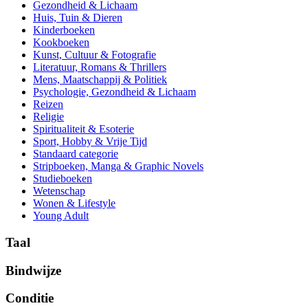
Gezondheid & Lichaam
Huis, Tuin & Dieren
Kinderboeken
Kookboeken
Kunst, Cultuur & Fotografie
Literatuur, Romans & Thrillers
Mens, Maatschappij & Politiek
Psychologie, Gezondheid & Lichaam
Reizen
Religie
Spiritualiteit & Esoterie
Sport, Hobby & Vrije Tijd
Standaard categorie
Stripboeken, Manga & Graphic Novels
Studieboeken
Wetenschap
Wonen & Lifestyle
Young Adult
Taal
Bindwijze
Conditie