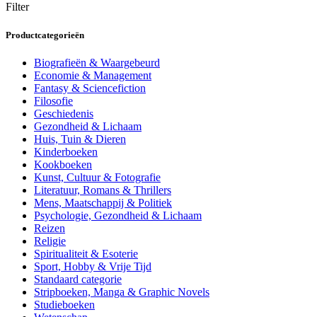
Filter
Productcategorieën
Biografieën & Waargebeurd
Economie & Management
Fantasy & Sciencefiction
Filosofie
Geschiedenis
Gezondheid & Lichaam
Huis, Tuin & Dieren
Kinderboeken
Kookboeken
Kunst, Cultuur & Fotografie
Literatuur, Romans & Thrillers
Mens, Maatschappij & Politiek
Psychologie, Gezondheid & Lichaam
Reizen
Religie
Spiritualiteit & Esoterie
Sport, Hobby & Vrije Tijd
Standaard categorie
Stripboeken, Manga & Graphic Novels
Studieboeken