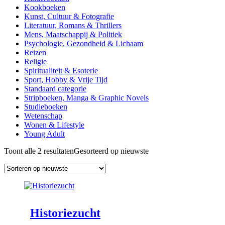
Kookboeken
Kunst, Cultuur & Fotografie
Literatuur, Romans & Thrillers
Mens, Maatschappij & Politiek
Psychologie, Gezondheid & Lichaam
Reizen
Religie
Spiritualiteit & Esoterie
Sport, Hobby & Vrije Tijd
Standaard categorie
Stripboeken, Manga & Graphic Novels
Studieboeken
Wetenschap
Wonen & Lifestyle
Young Adult
Toont alle 2 resultaten
Gesorteerd op nieuwste
Historiezucht