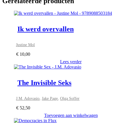
Gerelateerde producten
Ik werd overvallen
Justine Mol
€
10,00
Lees verder
The Invisible Seks
J.M. Adovasio
,
Jake Page
,
Olga Soffer
€
52,50
Toevoegen aan winkelwagen