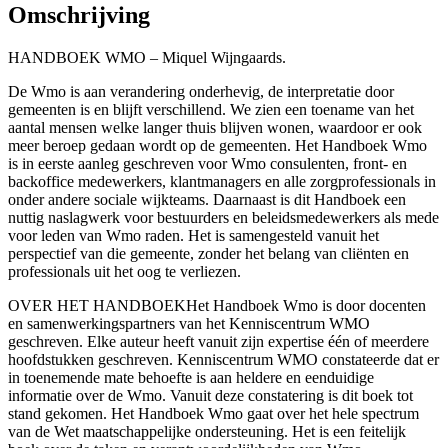
Omschrijving
HANDBOEK WMO – Miquel Wijngaards.
De Wmo is aan verandering onderhevig, de interpretatie door
gemeenten is en blijft verschillend. We zien een toename van het
aantal mensen welke langer thuis blijven wonen, waardoor er ook
meer beroep gedaan wordt op de gemeenten. Het Handboek Wmo
is in eerste aanleg geschreven voor Wmo consulenten, front- en
backoffice medewerkers, klantmanagers en alle zorgprofessionals in
onder andere sociale wijkteams. Daarnaast is dit Handboek een
nuttig naslagwerk voor bestuurders en beleidsmedewerkers als mede
voor leden van Wmo raden. Het is samengesteld vanuit het
perspectief van die gemeente, zonder het belang van cliënten en
professionals uit het oog te verliezen.
OVER HET HANDBOEKHet Handboek Wmo is door docenten
en samenwerkingspartners van het Kenniscentrum WMO
geschreven. Elke auteur heeft vanuit zijn expertise één of meerdere
hoofdstukken geschreven. Kenniscentrum WMO constateerde dat er
in toenemende mate behoefte is aan heldere en eenduidige
informatie over de Wmo. Vanuit deze constatering is dit boek tot
stand gekomen. Het Handboek Wmo gaat over het hele spectrum
van de Wet maatschappelijke ondersteuning. Het is een feitelijk