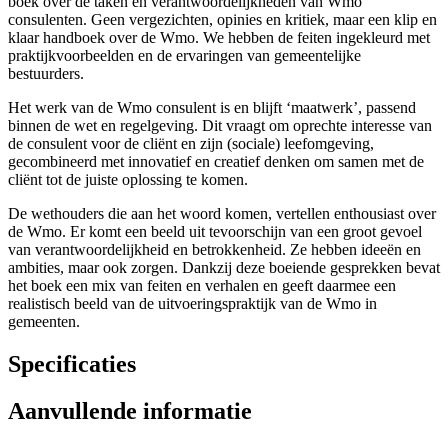
boek over de taken en verantwoordelijkheden van Wmo
consulenten. Geen vergezichten, opinies en kritiek, maar een klip en
klaar handboek over de Wmo. We hebben de feiten ingekleurd met
praktijkvoorbeelden en de ervaringen van gemeentelijke
bestuurders.
Het werk van de Wmo consulent is en blijft ‘maatwerk’, passend
binnen de wet en regelgeving. Dit vraagt om oprechte interesse van
de consulent voor de cliënt en zijn (sociale) leef­omgeving,
gecombineerd met innovatief en creatief denken om samen met de
cliënt tot de juiste oplossing te komen.
De wethouders die aan het woord komen, vertellen enthousiast over
de Wmo. Er komt een beeld uit tevoorschijn van een groot gevoel
van verantwoordelijkheid en betrokkenheid. Ze hebben ideeën en
ambities, maar ook zorgen. Dankzij deze boeiende gesprekken bevat
het boek een mix van feiten en verhalen en geeft daarmee een
realistisch beeld van de uitvoeringspraktijk van de Wmo in
gemeenten.
Specificaties
Aanvullende informatie