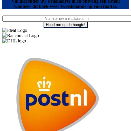
Vul hieronder uw e-mailadres in en ontvang een e-mail
wanneer dit boek weer tweedehands op voorraad is.
Houd me op de hoogte!