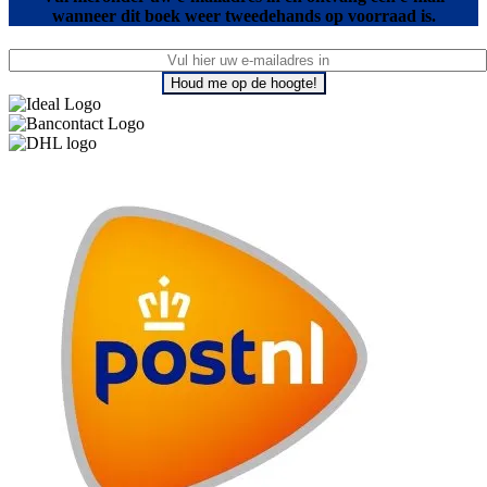
wanneer dit boek weer tweedehands op voorraad is.
Houd me op de hoogte!