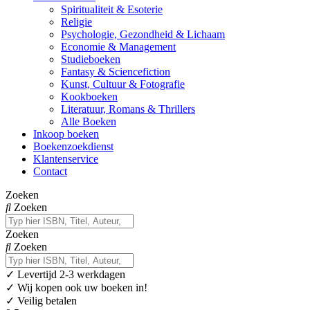
Spiritualiteit & Esoterie
Religie
Psychologie, Gezondheid & Lichaam
Economie & Management
Studieboeken
Fantasy & Sciencefiction
Kunst, Cultuur & Fotografie
Kookboeken
Literatuur, Romans & Thrillers
Alle Boeken
Inkoop boeken
Boekenzoekdienst
Klantenservice
Contact
Zoeken
Zoeken
Zoeken
Zoeken
✓
Levertijd 2-3 werkdagen
✓ Wij kopen ook uw boeken in!
✓ Veilig betalen