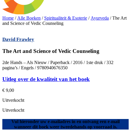
Home
/
Alle Boeken
/
Spiritualiteit & Esoterie
/
Ayurveda
/ The Art
and Science of Vedic Counseling
David Frawley
The Art and Science of Vedic Counseling
2de Hands – Als Nieuw / Paperback / 2016 / 1ste druk / 332
pagina’s / Engels / 9780940676350
Uitleg over de kwaliteit van het boek
€
9,00
Uitverkocht
Uitverkocht
Vul hieronder uw e-mailadres in en ontvang een e-mail
wanneer dit boek weer tweedehands op voorraad is.