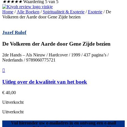
★
★
★
★
★
Waardering 5 van 5
Home
/
Alle Boeken
/
Spiritualiteit & Esoterie
/
Esoterie
/ De
Volkeren der Aarde door Gene Zijde bezien
Jozef Rulof
De Volkeren der Aarde door Gene Zijde bezien
2de Hands – Als Nieuw / Hardcover / 1999 / 437 pagina’s /
Nederlands / 9789060775721
Uitleg over de kwaliteit van het boek
€
40,00
Uitverkocht
Uitverkocht
Vul hieronder uw e-mailadres in en ontvang een e-mail