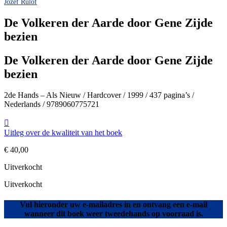
Jozef Rulof
De Volkeren der Aarde door Gene Zijde
bezien
De Volkeren der Aarde door Gene Zijde
bezien
2de Hands – Als Nieuw / Hardcover / 1999 / 437 pagina’s /
Nederlands / 9789060775721
Uitleg over de kwaliteit van het boek
€
40,00
Uitverkocht
Uitverkocht
Vul hieronder uw e-mailadres in en ontvang een e-mail
wanneer dit boek weer tweedehands op voorraad is.