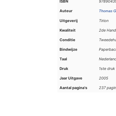
ISBN
9789043
Auteur
Thomas G
Uitgeverij
Tirion
Kwaliteit
2de Hand
Conditie
Tweedeh
Bindwijze
Paperbac
Taal
Nederlan
Druk
1ste druk
Jaar Uitgave
2005
Aantal pagina's
237 pagin