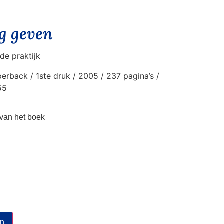
ng geven
e praktijk
erback / 1ste druk / 2005 / 237 pagina’s /
55
t van het boek
en