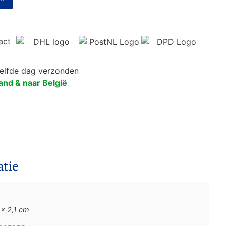
zelfde dag verzonden
and & naar België
atie
 × 2,1 cm