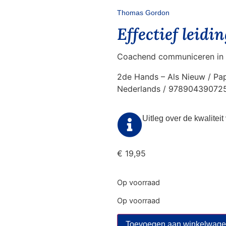
Thomas Gordon
Effectief leidi
Coachend communiceren in d
2de Hands – Als Nieuw / Pap
Nederlands / 97890439072
Uitleg over de kwalitei
€
19,95
Op voorraad
Op voorraad
Toevoegen aan winkelwag