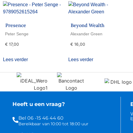
Presence
Beyond Wealth
Peter Senge
Alexander Green
€
17,00
€
16,00
Lees verder
Lees verder
Heeft u een vraag?
B
W
Bel 06 -15 46 44 60
b
Bereikbaar van 10:00 tot 18:00 uur