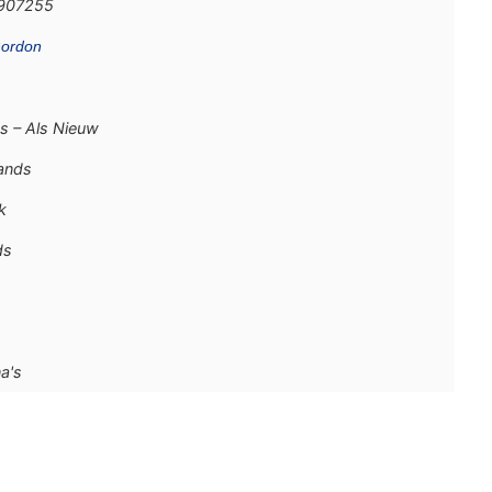
907255
ordon
s – Als Nieuw
ands
k
ds
a's