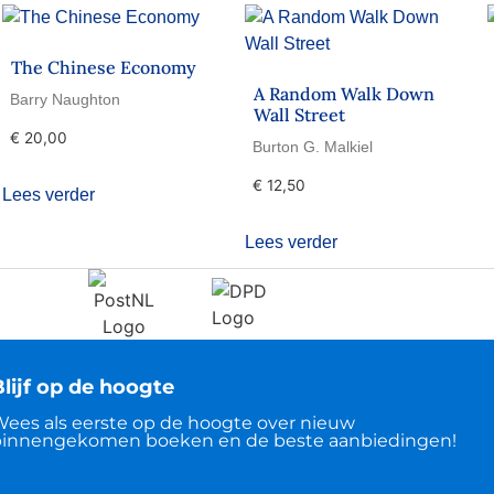
The Chinese Economy
A Random Walk Down
Barry Naughton
Wall Street
€
20,00
Burton G. Malkiel
€
12,50
Lees verder
Lees verder
lijf op de hoogte
ees als eerste op de hoogte over nieuw
innengekomen boeken en de beste aanbiedingen!