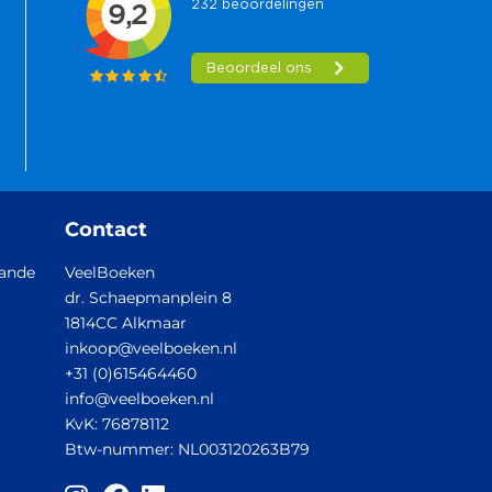
Contact
aande
VeelBoeken
dr. Schaepmanplein 8
1814CC Alkmaar
inkoop@veelboeken.nl
+31 (0)615464460
info@veelboeken.nl
KvK: 76878112
Btw-nummer: NL003120263B79