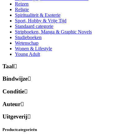
Reizen
Religie
Spiritualiteit & Esoterie
Sport, Hobby & Vrije Tijd
Standaard categorie
Stripboeken, Manga & Graphic Novels
Studieboeken
Wetenschap
Wonen & Lifestyle
Young Adult
Taal
Bindwijze
Conditie
Auteur
Uitgeverij
Productcategorieën