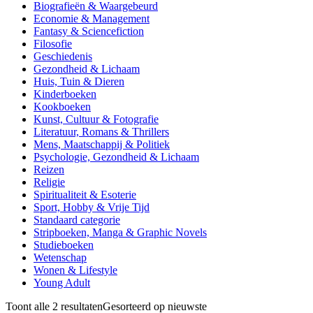
Biografieën & Waargebeurd
Economie & Management
Fantasy & Sciencefiction
Filosofie
Geschiedenis
Gezondheid & Lichaam
Huis, Tuin & Dieren
Kinderboeken
Kookboeken
Kunst, Cultuur & Fotografie
Literatuur, Romans & Thrillers
Mens, Maatschappij & Politiek
Psychologie, Gezondheid & Lichaam
Reizen
Religie
Spiritualiteit & Esoterie
Sport, Hobby & Vrije Tijd
Standaard categorie
Stripboeken, Manga & Graphic Novels
Studieboeken
Wetenschap
Wonen & Lifestyle
Young Adult
Toont alle 2 resultaten
Gesorteerd op nieuwste