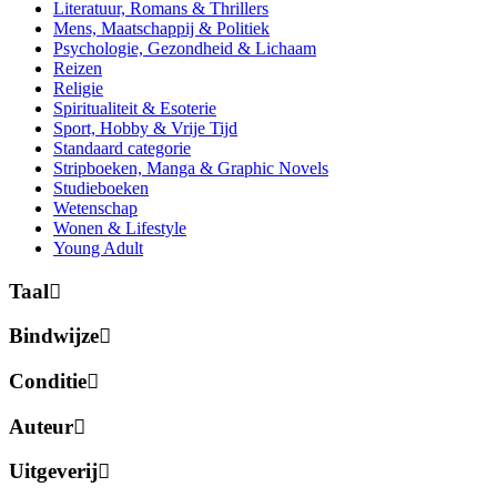
Literatuur, Romans & Thrillers
Mens, Maatschappij & Politiek
Psychologie, Gezondheid & Lichaam
Reizen
Religie
Spiritualiteit & Esoterie
Sport, Hobby & Vrije Tijd
Standaard categorie
Stripboeken, Manga & Graphic Novels
Studieboeken
Wetenschap
Wonen & Lifestyle
Young Adult
Taal
Bindwijze
Conditie
Auteur
Uitgeverij