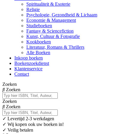
Spiritualiteit & Esoterie
Religie
Psychologie, Gezondheid & Lichaam
Economie & Management
Studieboeken
Fantasy & Sciencefiction
Kunst, Cultuur & Fotografie
Kookboeken
Literatuur, Romans & Thrillers
Alle Boeken
Inkoop boeken
Boekenzoekdienst
Klantenservice
Contact
Zoeken
Zoeken
Zoeken
Zoeken
✓
Levertijd 2-3 werkdagen
✓ Wij kopen ook uw boeken in!
✓ Veilig betalen