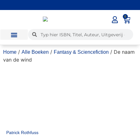
✓
Voor 12:00 besteld, dezelfde dag verzonden
0
/
/
/ De naam
Home
Alle Boeken
Fantasy & Sciencefiction
van de wind
Patrick Rothfuss