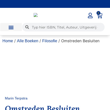
0
✓
Voor 12:00 besteld, dezelfde dag verzonden
/
/
/ Omstreden Besluiten
Home
Alle Boeken
Filosofie
Marin Terpstra
Omstreden Besluiten