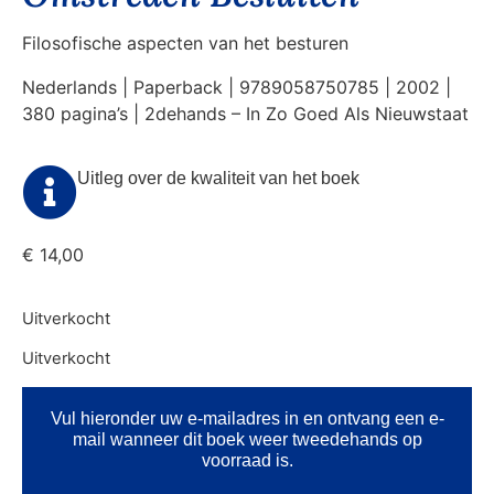
Filosofische aspecten van het besturen
Nederlands | Paperback | 9789058750785 | 2002 |
380 pagina’s | 2dehands – In Zo Goed Als Nieuwstaat
Uitleg over de kwaliteit van het boek
€
14,00
Uitverkocht
Uitverkocht
Vul hieronder uw e-mailadres in en ontvang een e-
mail wanneer dit boek weer tweedehands op
voorraad is.