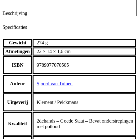
Beschrijving
Specificaties
Gewicht
274 g
Afmetingen
22 × 14 × 1,6 cm
ISBN
9789077070505
Auteur
Sjoerd van Tuinen
Uitgeverij
Klement / Pelckmans
2dehands – Goede Staat – Bevat onderstrepingen
Kwaliteit
met potlood