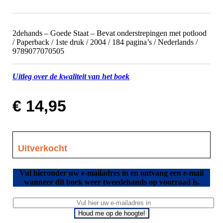
2dehands – Goede Staat – Bevat onderstrepingen met potlood
/ Paperback / 1ste druk / 2004 / 184 pagina’s / Nederlands /
9789077070505
Uitleg over de kwaliteit van het boek
€
14,95
Uitverkocht
Vul hieronder uw e-mailadres in en ontvang een e-mail
wanneer dit boek weer tweedehands op voorraad is.
Houd me op de hoogte!