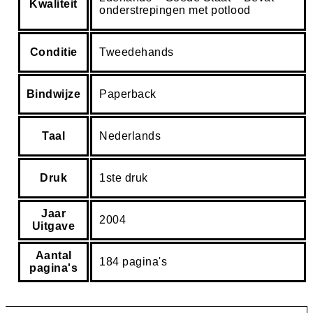
Kwaliteit
onderstrepingen met potlood
Conditie
Tweedehands
Bindwijze
Paperback
Taal
Nederlands
Druk
1ste druk
Jaar
2004
Uitgave
Aantal
184 pagina's
pagina's