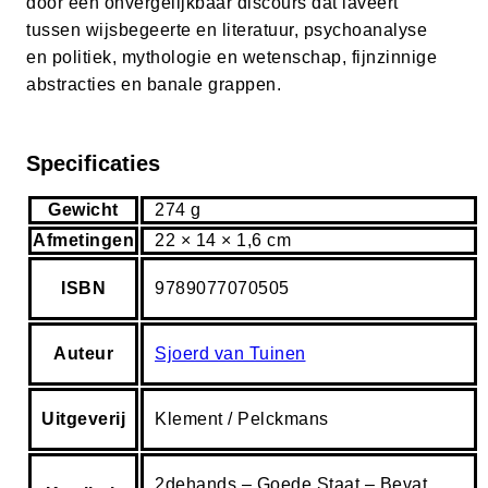
door een onvergelijkbaar discours dat laveert
tussen wijsbegeerte en literatuur, psychoanalyse
en politiek, mythologie en wetenschap, fijnzinnige
abstracties en banale grappen.
Specificaties
Gewicht
274 g
Afmetingen
22 × 14 × 1,6 cm
ISBN
9789077070505
Auteur
Sjoerd van Tuinen
Uitgeverij
Klement / Pelckmans
2dehands – Goede Staat – Bevat