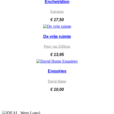
Encheiridion
Epictetus
€
17,50
De vrije ruimte
Peter van Zilfhout
€
13,95
Enquiries
David Hume
€
10,00