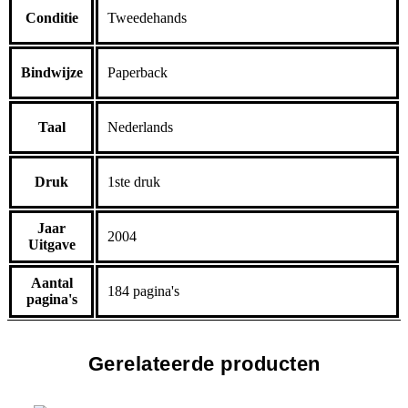
Conditie
Tweedehands
Bindwijze
Paperback
Taal
Nederlands
Druk
1ste druk
Jaar
2004
Uitgave
Aantal
184 pagina's
pagina's
Gerelateerde producten