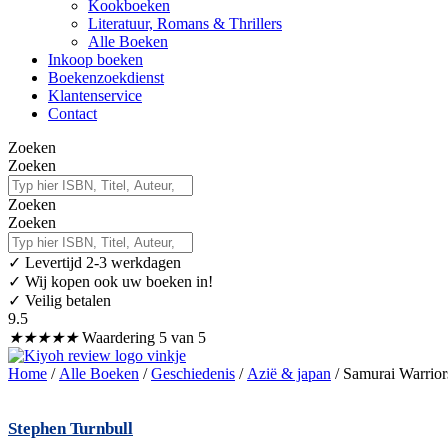
Kookboeken
Literatuur, Romans & Thrillers
Alle Boeken
Inkoop boeken
Boekenzoekdienst
Klantenservice
Contact
Zoeken
Zoeken
Zoeken
Zoeken
✓
Levertijd 2-3 werkdagen
✓ Wij kopen ook uw boeken in!
✓ Veilig betalen
9.5
★
★
★
★
★
Waardering 5 van 5
Home
/
Alle Boeken
/
Geschiedenis
/
Azië & japan
/ Samurai Warrior
Stephen Turnbull