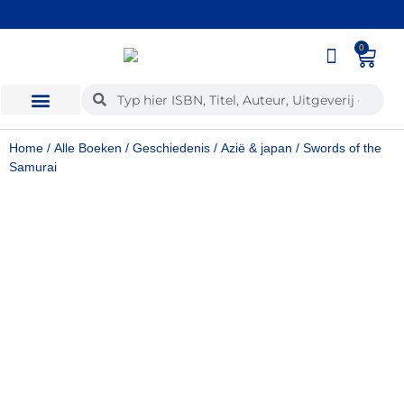
Wij kopen ook uw boeken in!
0
Home
/
Alle Boeken
/
Geschiedenis
/
Azië & japan
/ Swords of the
Samurai