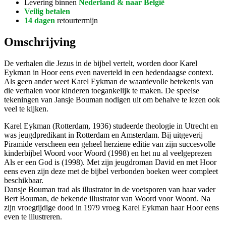
Levering binnen
Nederland & naar België
Veilig betalen
14 dagen
retourtermijn
Omschrijving
De verhalen die Jezus in de bijbel vertelt, worden door Karel
Eykman in Hoor eens even naverteld in een hedendaagse context.
Als geen ander weet Karel Eykman de waardevolle betekenis van
die verhalen voor kinderen toegankelijk te maken. De speelse
tekeningen van Jansje Bouman nodigen uit om behalve te lezen ook
veel te kijken.
Karel Eykman (Rotterdam, 1936) studeerde theologie in Utrecht en
was jeugdpredikant in Rotterdam en Amsterdam. Bij uitgeverij
Piramide verscheen een geheel herziene editie van zijn succesvolle
kinderbijbel Woord voor Woord (1998) en het nu al veelgeprezen
Als er een God is (1998). Met zijn jeugdroman David en met Hoor
eens even zijn deze met de bijbel verbonden boeken weer compleet
beschikbaar.
Dansje Bouman trad als illustrator in de voetsporen van haar vader
Bert Bouman, de bekende illustrator van Woord voor Woord. Na
zijn vroegtijdige dood in 1979 vroeg Karel Eykman haar Hoor eens
even te illustreren.