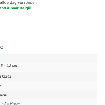
zelfde dag verzonden
and & naar België
ie
,5 × 1,2 cm
212242
p
rmes
 – Als Nieuw