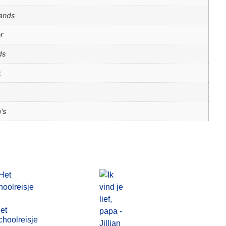
ands
r
ds
k
's
et
choolreisje