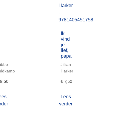
Ik
vind
je
lief,
papa
jibbe
Jillian
eldkamp
Harker
8,50
€
7,50
ees
Lees
rder
verder