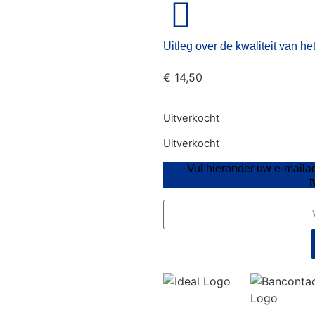
Uitleg over de kwaliteit van he
€
14,50
Uitverkocht
Uitverkocht
Vul hieronder uw e-maila
t