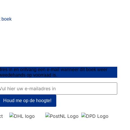
t boek
dres in en ontvang een e-mail wanneer dit boek weer
weedehands op voorraad is.
Houd me op de hoogte!