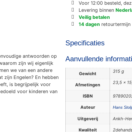
Voor 12:00 besteld, de
Levering binnen
Nederl
Veilig betalen
14 dagen
retourtermijn
Specificaties
eenvoudige antwoorden op
Aanvullende informat
waarom zijn wij eigenlijk
omen we van een andere
315 g
Gewicht
t zijn Engelen? En hebben
23,5 × 15
t, is begrijpelijk voor
Afmetingen
bedoeld voor kinderen van
ISBN
9789020
Auteur
Hans Stol
Uitgeverij
Ankh-He
Kwaliteit
2dehands