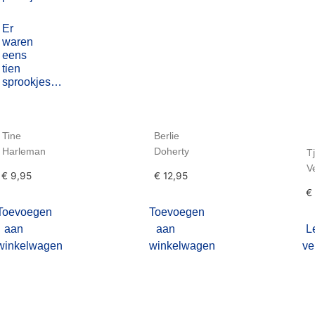
Er
waren
eens
tien
sprookjes…
Tine
Berlie
Harleman
Doherty
T
V
€
9,95
€
12,95
€
Toevoegen
Toevoegen
aan
aan
L
winkelwagen
winkelwagen
ve