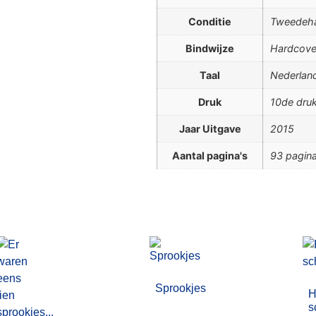
Conditie
Tweedeh
Bindwijze
Hardcove
Taal
Nederlan
Druk
10de dru
Jaar Uitgave
2015
Aantal pagina's
93 pagina
Sprookjes
H
s