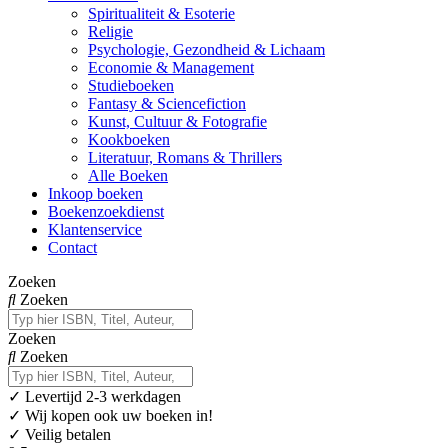
Spiritualiteit & Esoterie
Religie
Psychologie, Gezondheid & Lichaam
Economie & Management
Studieboeken
Fantasy & Sciencefiction
Kunst, Cultuur & Fotografie
Kookboeken
Literatuur, Romans & Thrillers
Alle Boeken
Inkoop boeken
Boekenzoekdienst
Klantenservice
Contact
Zoeken
Zoeken
Zoeken
Zoeken
✓
Levertijd 2-3 werkdagen
✓ Wij kopen ook uw boeken in!
✓ Veilig betalen