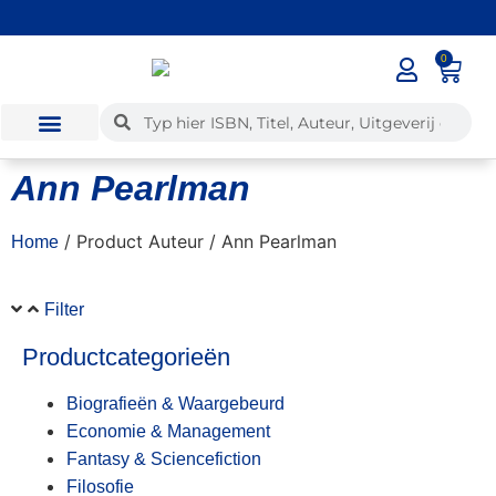
0
✓
Voor 12:00 besteld, dezelfde dag verzonden
Ann Pearlman
/ Product Auteur / Ann Pearlman
Home
Filter
Productcategorieën
Biografieën & Waargebeurd
Economie & Management
Fantasy & Sciencefiction
Filosofie