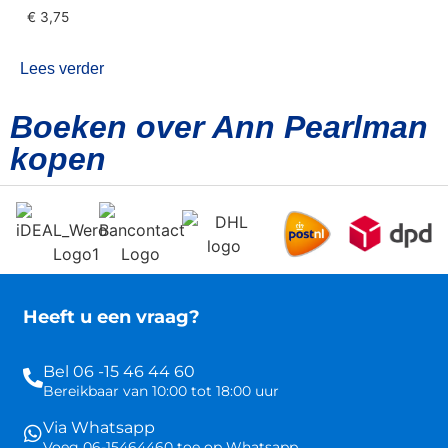
€
3,75
Lees verder
Boeken over Ann Pearlman
kopen
Heeft u een vraag?
Bel 06 -15 46 44 60
Bereikbaar van 10:00 tot 18:00 uur
Via Whatsapp
Voeg 06-15464460 toe op Whatsapp