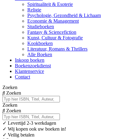
Spiritualiteit & Esoterie
Religie
Psychologie, Gezondheid & Lichaam
Economie & Management
Studieboeken
Fantasy & Sciencefiction
Kunst, Cultuur & Fotografie
Kookboeken
Literatuur, Romans & Thrillers
Alle Boeken
Inkoop boeken
Boekenzoekdienst
Klantenservice
Contact
Zoeken
Zoeken
Zoeken
Zoeken
✓
Levertijd 2-3 werkdagen
✓ Wij kopen ook uw boeken in!
✓ Veilig betalen