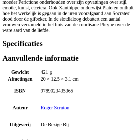
moeder Perictione onderhouden over zijn opvattingen over stijl,
emotie, kunst, etcetera. Ook Xanthippe onderwijst Plato en onthult
hoe het werkelijk is gegaan in de uren voorafgaand aan Socrates’
dood door de gifbeker. In de slotdialoog debattert een aantal
vrouwen verzameld in het huis van de courtisane Phryne over de
ware aard van de liefde.
Specificaties
Aanvullende informatie
Gewicht
421 g
Afmetingen
20 × 12,5 × 3,1 cm
ISBN
9789023435365
Auteur
Roger Scruton
Uitgeverij
De Bezige Bij