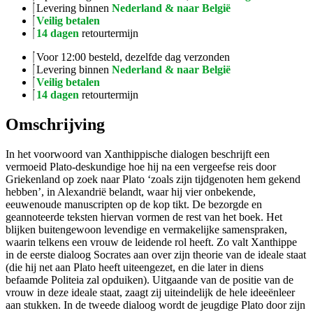
Levering binnen
Nederland & naar België
Veilig betalen
14 dagen
retourtermijn
Voor 12:00 besteld, dezelfde dag verzonden
Levering binnen
Nederland & naar België
Veilig betalen
14 dagen
retourtermijn
Omschrijving
In het voorwoord van Xanthippische dialogen beschrijft een
vermoeid Plato-deskundige hoe hij na een vergeefse reis door
Griekenland op zoek naar Plato ‘zoals zijn tijdgenoten hem gekend
hebben’, in Alexandrië belandt, waar hij vier onbekende,
eeuwenoude manuscripten op de kop tikt. De bezorgde en
geannoteerde teksten hiervan vormen de rest van het boek. Het
blijken buitengewoon levendige en vermakelijke samenspraken,
waarin telkens een vrouw de leidende rol heeft. Zo valt Xanthippe
in de eerste dialoog Socrates aan over zijn theorie van de ideale staat
(die hij net aan Plato heeft uiteengezet, en die later in diens
befaamde Politeia zal opduiken). Uitgaande van de positie van de
vrouw in deze ideale staat, zaagt zij uiteindelijk de hele ideeënleer
aan stukken. In de tweede dialoog wordt de jeugdige Plato door zijn