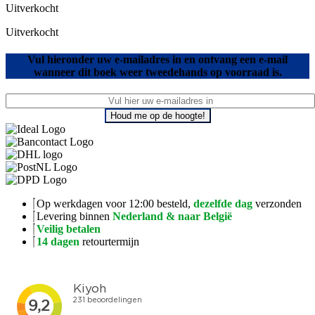
Uitverkocht
Uitverkocht
Vul hieronder uw e-mailadres in en ontvang een e-mail
wanneer dit boek weer tweedehands op voorraad is.
Houd me op de hoogte!
Op werkdagen voor 12:00 besteld,
dezelfde dag
verzonden
Levering binnen
Nederland & naar België
Veilig betalen
14 dagen
retourtermijn