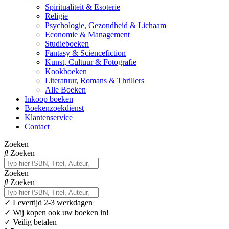
Spiritualiteit & Esoterie
Religie
Psychologie, Gezondheid & Lichaam
Economie & Management
Studieboeken
Fantasy & Sciencefiction
Kunst, Cultuur & Fotografie
Kookboeken
Literatuur, Romans & Thrillers
Alle Boeken
Inkoop boeken
Boekenzoekdienst
Klantenservice
Contact
Zoeken
Zoeken
Zoeken
Zoeken
✓
Levertijd 2-3 werkdagen
✓ Wij kopen ook uw boeken in!
✓ Veilig betalen