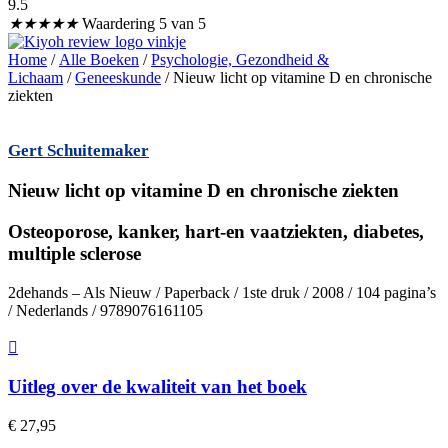
9.5
★
★
★
★
★
Waardering 5 van 5
Home
/
Alle Boeken
/
Psychologie, Gezondheid &
Lichaam
/
Geneeskunde
/ Nieuw licht op vitamine D en chronische
ziekten
Gert Schuitemaker
Nieuw licht op vitamine D en chronische ziekten
Osteoporose, kanker, hart-en vaatziekten, diabetes,
multiple sclerose
2dehands – Als Nieuw / Paperback / 1ste druk / 2008 / 104 pagina’s
/ Nederlands / 9789076161105
Uitleg over de kwaliteit van het boek
€
27,95