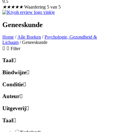
9.5
★
★
★
★
★
Waardering 5 van 5
Geneeskunde
Home
/
Alle Boeken
/
Psychologie, Gezondheid &
Lichaam
/ Geneeskunde
Filter
Taal
Bindwijze
Conditie
Auteur
Uitgeverij
Taal