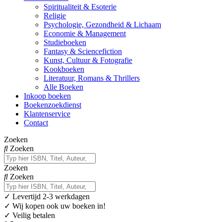
Spiritualiteit & Esoterie
Religie
Psychologie, Gezondheid & Lichaam
Economie & Management
Studieboeken
Fantasy & Sciencefiction
Kunst, Cultuur & Fotografie
Kookboeken
Literatuur, Romans & Thrillers
Alle Boeken
Inkoop boeken
Boekenzoekdienst
Klantenservice
Contact
Zoeken
Zoeken
Zoeken
Zoeken
✓
Levertijd 2-3 werkdagen
✓ Wij kopen ook uw boeken in!
✓ Veilig betalen