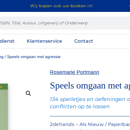
Wij kopen ook uw boeken in!
dienst
Klantenservice
Contact
ng
/ Speels omgaan met agressie
Rosemarie Portmann
Speels omgaan met ag
134 spelletjes en oefeningen
conflicten op te lossen
2dehands – Als Nieuw / Paperback