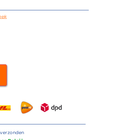
oek
n
g verzonden