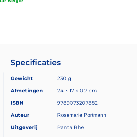
ar België
Specificaties
Gewicht
230 g
Afmetingen
24 × 17 × 0,7 cm
ISBN
9789073207882
Auteur
Rosemarie Portmann
Uitgeverij
Panta Rhei