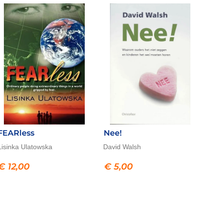
FEARless
Nee!
Lisinka Ulatowska
David Walsh
€
12,00
€
5,00