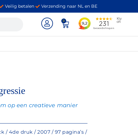
Veilig betalen
Verzending naar NL en BE
0
ressie
 om op een creatieve manier
 / 4de druk / 2007 / 97 pagina’s /