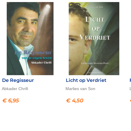
De Regisseur
Licht op Verdriet
Abkader Chrifi
Marlies van Son
€
6,95
€
4,50