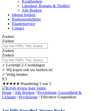
Kookboeken
Literatuur, Romans & Thrillers
Alle Boeken
Inkoop boeken
Boekenzoekdienst
Klantenservice
Contact
Zoeken
Zoeken
Zoeken
Zoeken
✓
Levertijd 2-3 werkdagen
✓ Wij kopen ook uw boeken in!
✓ Veilig betalen
9.5
★
★
★
★
★
Waardering 5 van 5
Home
/
Alle Boeken
/
Psychologie, Gezondheid &
Lichaam
/
Psychologie
/ Effectieve Gesprekken
Jan Hille Noordhof
,
Wouter Backx