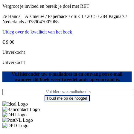
Vergroot je invloed en bereik je doel met RET
2e Hands – Als nieuw / Paperback / druk 1 / 2015 / 284 Pagina’s /
Nederlands / 9789047007968
Uitleg over de kwaliteit van het boek
€
9,00
Uitverkocht
Uitverkocht
Vul hieronder uw e-mailadres in en ontvang een e-mail
wanneer dit boek weer tweedehands op voorraad is.
Houd me op de hoogte!