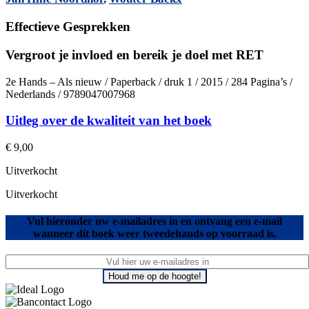
Effectieve Gesprekken
Vergroot je invloed en bereik je doel met RET
2e Hands – Als nieuw / Paperback / druk 1 / 2015 / 284 Pagina’s /
Nederlands / 9789047007968
Uitleg over de kwaliteit van het boek
€
9,00
Uitverkocht
Uitverkocht
Vul hieronder uw e-mailadres in en ontvang een e-mail
wanneer dit boek weer tweedehands op voorraad is.
Houd me op de hoogte!