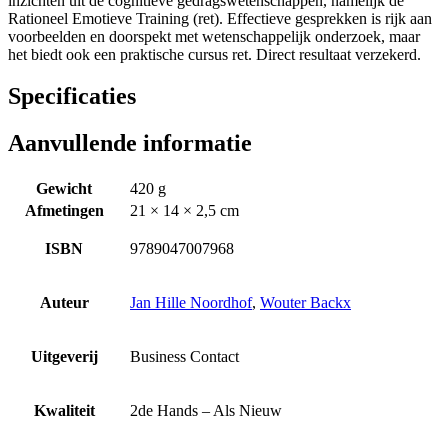
inzichten uit de cognitieve gedragswetenschappen, namelijk de
Rationeel Emotieve Training (ret). Effectieve gesprekken is rijk aan
voorbeelden en doorspekt met wetenschappelijk onderzoek, maar
het biedt ook een praktische cursus ret. Direct resultaat verzekerd.
Specificaties
Aanvullende informatie
Gewicht
420 g
Afmetingen
21 × 14 × 2,5 cm
ISBN
9789047007968
Auteur
Jan Hille Noordhof
,
Wouter Backx
Uitgeverij
Business Contact
Kwaliteit
2de Hands – Als Nieuw