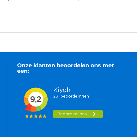
Onze klanten beoordelen ons met
een: