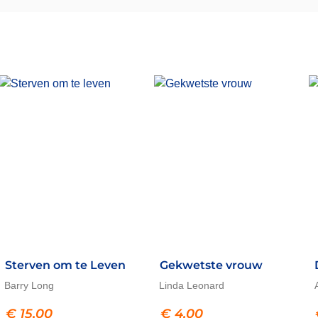
Sterven om te Leven
Gekwetste vrouw
Barry Long
Linda Leonard
€
15,00
€
4,00