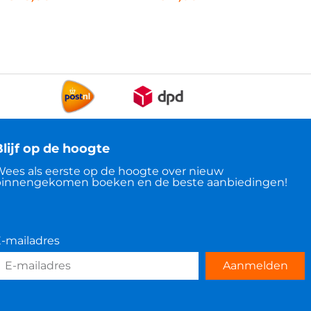
lijf op de hoogte
ees als eerste op de hoogte over nieuw
innengekomen boeken en de beste aanbiedingen!
-mailadres
Aanmelden