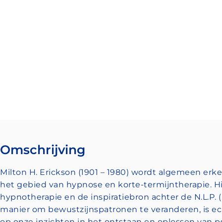
Omschrijving
Milton H. Erickson (1901 – 1980) wordt algemeen erke
het gebied van hypnose en korte-termijntherapie. H
hypnotherapie en de inspiratiebron achter de N.L.P. 
manier om bewustzijnspatronen te veranderen, is e
op onze inzichten in het ontstaan en oplossen van p