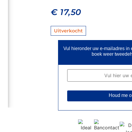
€
17,50
Uitverkocht
Vul hieronder uw e-mailadres in
boek weer tweedeh
Houd me o