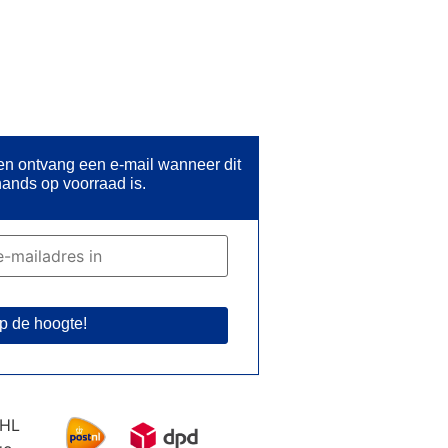
 en ontvang een e-mail wanneer dit
ands op voorraad is.
p de hoogte!