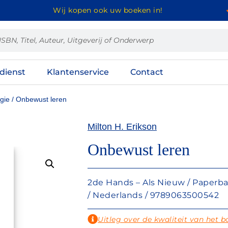
Wij kopen ook uw boeken in!
dienst
Klantenservice
Contact
gie
/ Onbewust leren
Milton H. Erikson
Onbewust leren
2de Hands – Als Nieuw / Paperback
/ Nederlands / 9789063500542
Uitleg over de kwaliteit van het b