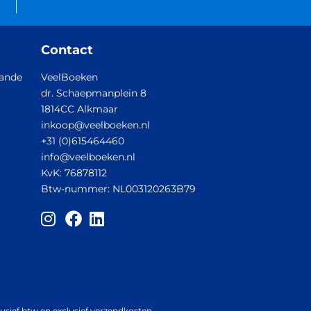
Contact
aande
VeelBoeken
dr. Schaepmanplein 8
1814CC Alkmaar
inkoop@veelboeken.nl
+31 (0)615464460
info@veelboeken.nl
KvK: 76878112
Btw-nummer: NL003120263B79
clusief btw en exclusief verzendkosten