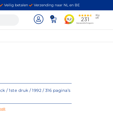
Veilig betalen
Verzending naar NL en BE
0
 / 1ste druk / 1992 / 316 pagina’s
oek