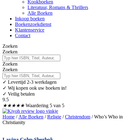
Kookboeken
Literatuur, Romans & Thrillers
Alle Boeken
Inkoop boeken
Boekenzoekdienst
Klantenservice
Contact
Zoeken
Zoeken
Zoeken
Zoeken
✓
Levertijd 2-3 werkdagen
✓ Wij kopen ook uw boeken in!
✓ Veilig betalen
9.5
★
★
★
★
★
Waardering 5 van 5
Home
/
Alle Boeken
/
Religie
/
Christendom
/ Who’s Who in
Christianity
Lavina Cohn-Sherbok