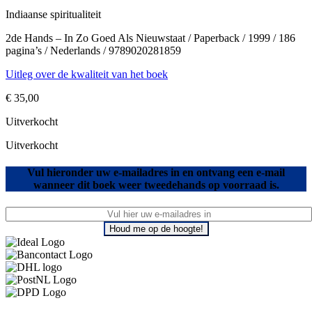
Indiaanse spiritualiteit
2de Hands – In Zo Goed Als Nieuwstaat / Paperback / 1999 / 186
pagina’s / Nederlands / 9789020281859
Uitleg over de kwaliteit van het boek
€
35,00
Uitverkocht
Uitverkocht
Vul hieronder uw e-mailadres in en ontvang een e-mail
wanneer dit boek weer tweedehands op voorraad is.
Houd me op de hoogte!