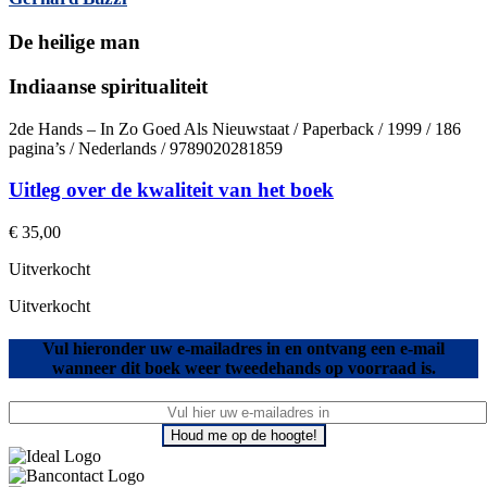
De heilige man
Indiaanse spiritualiteit
2de Hands – In Zo Goed Als Nieuwstaat / Paperback / 1999 / 186
pagina’s / Nederlands / 9789020281859
Uitleg over de kwaliteit van het boek
€
35,00
Uitverkocht
Uitverkocht
Vul hieronder uw e-mailadres in en ontvang een e-mail
wanneer dit boek weer tweedehands op voorraad is.
Houd me op de hoogte!