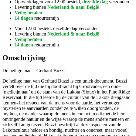
Op werkdagen voor 12:00 besteld,
dezelfde dag
verzonden
Levering binnen
Nederland & naar België
Veilig betalen
14 dagen
retourtermijn
Voor 12:00 besteld, dezelfde dag verzonden
Levering binnen
Nederland & naar België
Veilig betalen
14 dagen
retourtermijn
Omschrijving
De heilige man – Gerhard Buzzi.
De heilige man van Gerhard Buzzi is een uniek document. Buzzi
vertelt over de tijd die hij doorbracht bij Grootvader, een oude
‘medicijnman’ uit de stam van de Lakota (Sioux) in het Pine Ridge
Reservaat. In die tijd leerde hij de cultuur van de Lakota diepgaand
kennen- het respect van de mens voor de aarde, het vermogen
mysteriën te aanvaarden zonder ze te willen doorgronden, de
mythen, de manier waarop de mens in contact treedt met de hem
omringende natuur en de wijze waarop de mens andere mensen en
zichzelf kan genezen. Buzzi beschrijft al deze aspecten van de
Lakotacultuur helder en bondig, nuchter en concreet, maar vooral
boeiend en liefdevol. Hij gaat uitvoerig in op de ceremonie van de