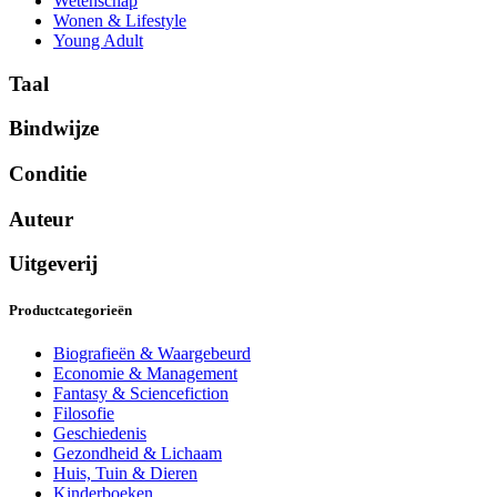
Wetenschap
Wonen & Lifestyle
Young Adult
Taal
Bindwijze
Conditie
Auteur
Uitgeverij
Productcategorieën
Biografieën & Waargebeurd
Economie & Management
Fantasy & Sciencefiction
Filosofie
Geschiedenis
Gezondheid & Lichaam
Huis, Tuin & Dieren
Kinderboeken