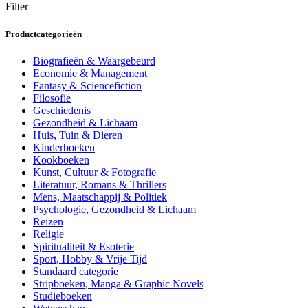
Filter
Productcategorieën
Biografieën & Waargebeurd
Economie & Management
Fantasy & Sciencefiction
Filosofie
Geschiedenis
Gezondheid & Lichaam
Huis, Tuin & Dieren
Kinderboeken
Kookboeken
Kunst, Cultuur & Fotografie
Literatuur, Romans & Thrillers
Mens, Maatschappij & Politiek
Psychologie, Gezondheid & Lichaam
Reizen
Religie
Spiritualiteit & Esoterie
Sport, Hobby & Vrije Tijd
Standaard categorie
Stripboeken, Manga & Graphic Novels
Studieboeken