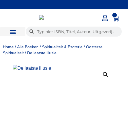
0
✓
Voor 12:00 besteld, dezelfde dag verzonden
Home
/
Alle Boeken
/
Spiritualiteit & Esoterie
/
Oosterse
Spiritualiteit
/ De laatste illusie