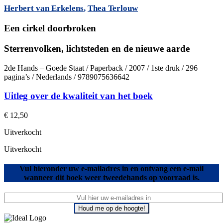
Herbert van Erkelens
,
Thea Terlouw
Een cirkel doorbroken
Sterrenvolken, lichtsteden en de nieuwe aarde
2de Hands – Goede Staat / Paperback / 2007 / 1ste druk / 296
pagina’s / Nederlands / 9789075636642
Uitleg over de kwaliteit van het boek
€
12,50
Uitverkocht
Uitverkocht
Vul hieronder uw e-mailadres in en ontvang een e-mail
wanneer dit boek weer tweedehands op voorraad is.
Houd me op de hoogte!