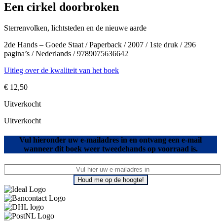
Een cirkel doorbroken
Sterrenvolken, lichtsteden en de nieuwe aarde
2de Hands – Goede Staat / Paperback / 2007 / 1ste druk / 296
pagina’s / Nederlands / 9789075636642
Uitleg over de kwaliteit van het boek
€
12,50
Uitverkocht
Uitverkocht
Vul hieronder uw e-mailadres in en ontvang een e-mail
wanneer dit boek weer tweedehands op voorraad is.
Houd me op de hoogte!