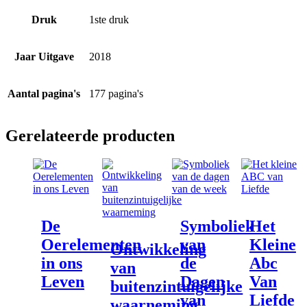
Druk
1ste druk
Jaar Uitgave
2018
Aantal pagina's
177 pagina's
Gerelateerde producten
De
Symboliek
Het
Oerelementen
van
Kleine
Ontwikkeling
in ons
de
Abc
van
Leven
Dagen
Van
buitenzintuigelijke
van
Liefde
waarneming