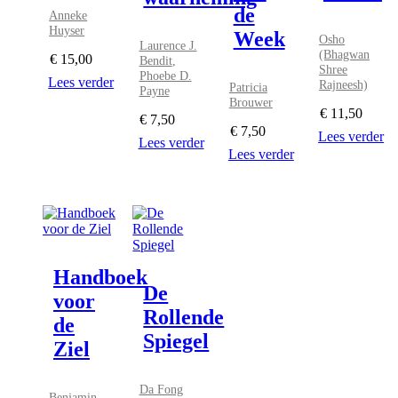
de
Anneke
Huyser
Week
Osho
Laurence J.
(Bhagwan
€
15,00
Bendit
,
Shree
Phoebe D.
Lees verder
Rajneesh)
Patricia
Payne
Brouwer
€
11,50
€
7,50
€
7,50
Lees verder
Lees verder
Lees verder
Handboek
De
voor
Rollende
de
Spiegel
Ziel
Da Fong
Benjamin