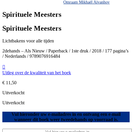
Omraam Mikhaël Aïvanhov
Spirituele Meesters
Spirituele Meesters
Lichtbakens voor alle tijden
2dehands – Als Nieuw / Paperback / 1ste druk / 2018 / 177 pagina’s
/ Nederlands / 9789076916484
Uitleg over de kwaliteit van het boek
€
11,50
Uitverkocht
Uitverkocht
Vul hieronder uw e-mailadres in en ontvang een e-mail
wanneer dit boek weer tweedehands op voorraad is.